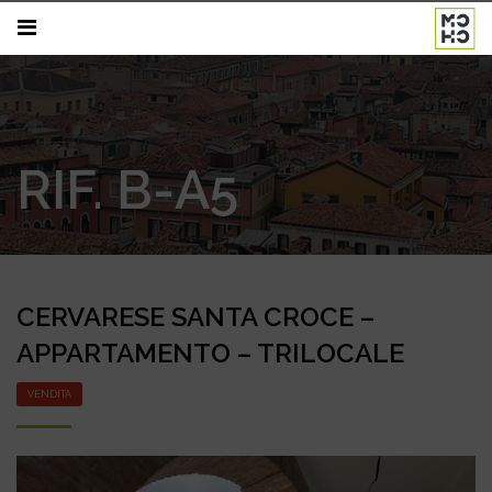
RIF. B-A5
CERVARESE SANTA CROCE –
APPARTAMENTO – TRILOCALE
VENDITA