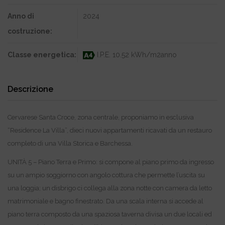
Anno di
2024
costruzione:
Classe energetica:
I.P.E. 10.52 kWh/m2anno
Descrizione
Cervarese Santa Croce, zona centrale, proponiamo in esclusiva
“Residence La Villa”, dieci nuovi appartamenti ricavati da un restauro
completo di una Villa Storica e Barchessa.
UNITÀ 5 – Piano Terra e Primo: si compone al piano primo da ingresso
su un ampio soggiorno con angolo cottura che permette l’uscita su
una loggia; un disbrigo ci collega alla zona notte con camera da letto
matrimoniale e bagno finestrato. Da una scala interna si accede al
piano terra composto da una spaziosa taverna divisa un due locali ed