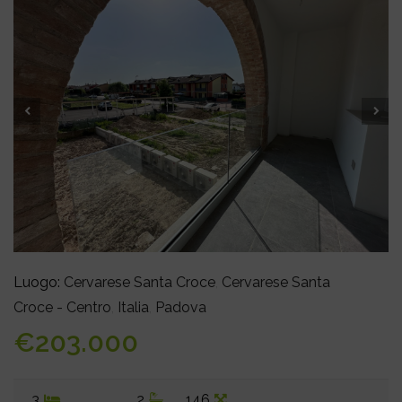
Luogo:
Cervarese Santa Croce
,
Cervarese Santa
Croce - Centro
,
Italia
,
Padova
€203.000
3
2
146