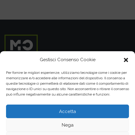
Gestisci Consenso Cookie
Per fornire le migliori esperienze, utilizziamo tecnologie come i cookie per
memorizzare e/o accedere alle informazioni del dispositivo. Il consenso a
queste tecnologie ci permetterà di elaborare dati come il comportamento di
MOHO SRL
navigazione o ID unici su questo sito. Non acconsentire o ritirare il consenso
può influire negativamente su alcune caratteristiche e funzioni.
P.IVA 05099860289
Cap. Soc. € 15.000,00 i.v.
Accetta
348 25 25 280
049 86 02 826
Nega