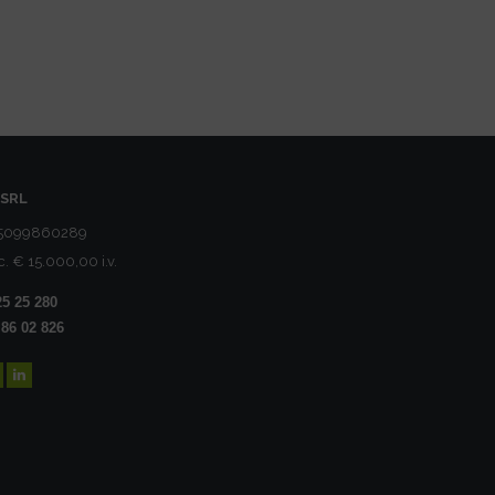
SRL
05099860289
c. € 15.000,00 i.v.
25 25 280
 86 02 826