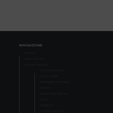
NAVIGAZIONE
PROFILO
VENDI CON NOI
VETRINA IMMOBILI
TUTTI GLI IMMOBILI
ABANO TERME
MONTEGROTTO TERME
PADOVA
SELVAZZANO DENTRO
TEOLO
TORREGLIA
COSTRUZIONI IN A4