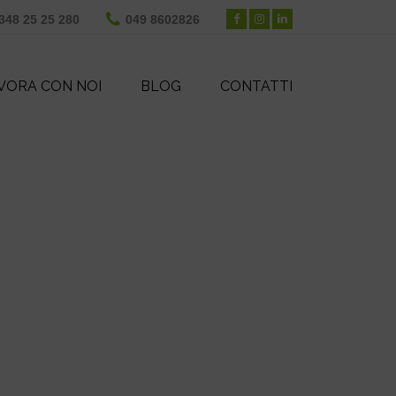
348 25 25 280
049 8602826
VORA CON NOI
BLOG
CONTATTI