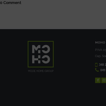
0 Comment
MOHO 
P.IVA 
Cap. So
348 
049