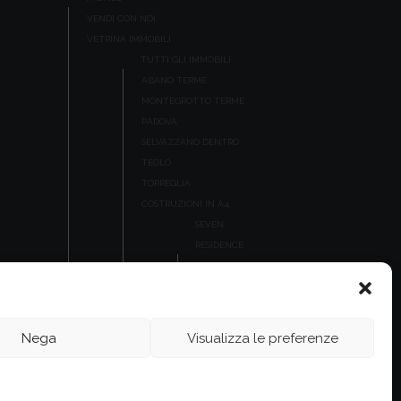
VENDI CON NOI
VETRINA IMMOBILI
TUTTI GLI IMMOBILI
ABANO TERME
MONTEGROTTO TERME
PADOVA
SELVAZZANO DENTRO
TEOLO
TORREGLIA
COSTRUZIONI IN A4
SEVEN
RESIDENCE
RESIDENZE
RIZZO
RESIDENCE
LA VILLA
Nega
Visualizza le preferenze
LAVORA CON NOI
BLOG
CONTATTI