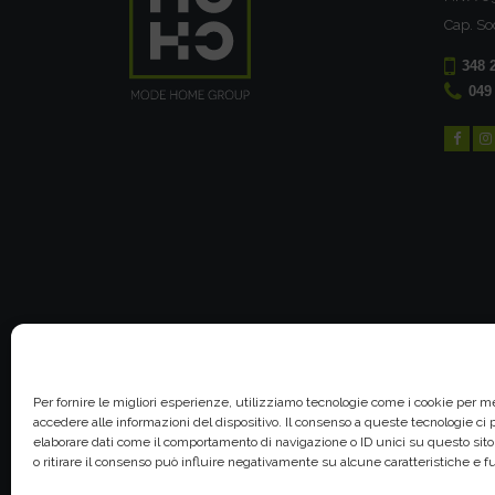
Cap. So
348 
049
Per fornire le migliori esperienze, utilizziamo tecnologie come i cookie per 
accedere alle informazioni del dispositivo. Il consenso a queste tecnologie ci
elaborare dati come il comportamento di navigazione o ID unici su questo sit
o ritirare il consenso può influire negativamente su alcune caratteristiche e f