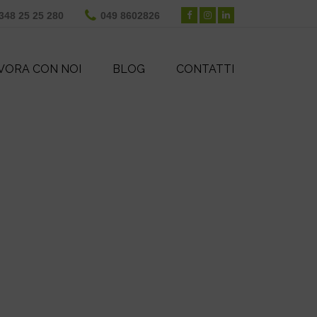
348 25 25 280
049 8602826
VORA CON NOI
BLOG
CONTATTI