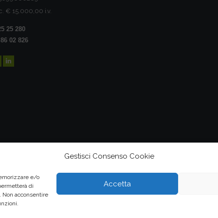
c. € 15.000,00 i.v.
25 25 280
 86 02 826
Gestisci Consenso Cookie
memorizzare e/o
Accetta
 permetterà di
o. Non acconsentire
unzioni.