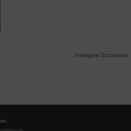
Immagine Successiva
SRL
05099860289