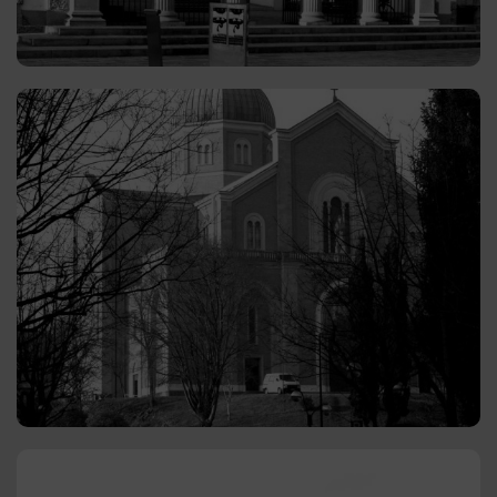
GUARDA GLI ANNUNCI
Montegrotto Terme
Il mercato immobiliare di Montegrotto Terme offre
una varietà di opportunità sia per chi cerca una
residenza permanente che per gli investitori
interessati a proprietà destinate all’affitto turistico o
residenziale.
GUARDA GLI ANNUNCI