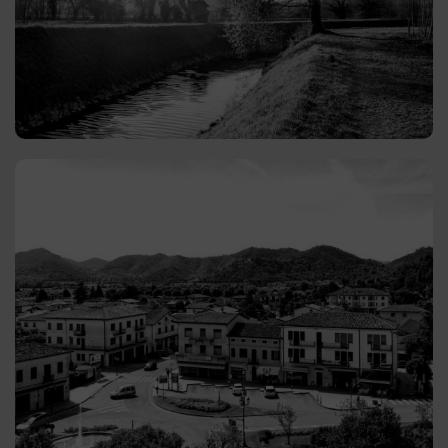
dai Colli Euganei, lo rende un luogo ideale per chi
cerca una residenza permanente.
GUARDA GLI ANNUNCI
Torreglia
Offre un’ampia varietà di soluzioni abitative che si
adattano a diverse esigenze e gusti. La posizione
privilegiata lo rende un’ottima scelta per chi cerca
una residenza permanente in un ambiente
tranquillo.
GUARDA GLI ANNUNCI