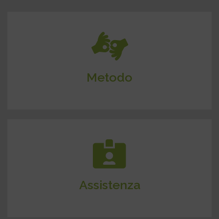
Metodo collaudato e approccio professionale:
facilitiamo la vendita e massimizziamo le opportunità
di successo per ogni cliente.
Metodo
Dalla valutazione iniziale fino alla conclusione del
contratto: semplifichiamo gli aspetti legali e
burocratici.
Assistenza