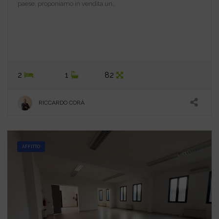
paese, proponiamo in vendita un…
2
1
82
RICCARDO CORÀ
AFFITTO