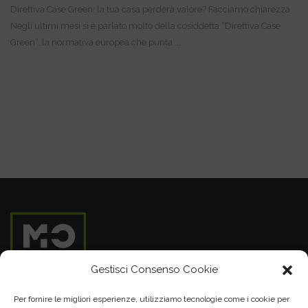
Direttiva Case Green: la tua casa perderà valore? Facciamo chiarezza
Negli ultimi mesi si è parlato molto della cosiddetta “Direttiva Case
Green”, la normativa europea che punta ...
Gestisci Consenso Cookie
Per fornire le migliori esperienze, utilizziamo tecnologie come i cookie per