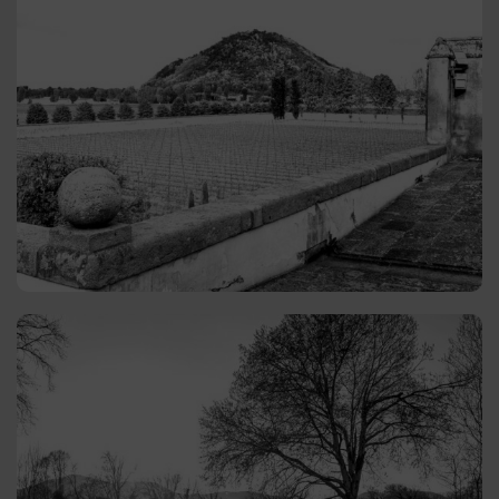
Teolo
Caratterizzato da un’ampia varietà di proprietà
immobiliari che rispecchiano il fascino e la storia
della regione. Un luogo ideale per coloro che
cercano una residenza immersa nel panorama dei
Colli Euganei.
GUARDA GLI ANNUNCI
Selvazzano Dentro
Selvazzano offre varie opzioni abitative per
soddisfare diverse esigenze e preferenze. La sua
posizione strategica, a breve distanza da Padova e