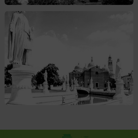
Padova
Il mercato immobiliare di Padova, una delle
principali città del Veneto e importante centro
culturale, storico e accademico, offre una vasta
gamma di soluzioni abitative per soddisfare le
esigenze di una popolazione diversificata.
GUARDA GLI ANNUNCI