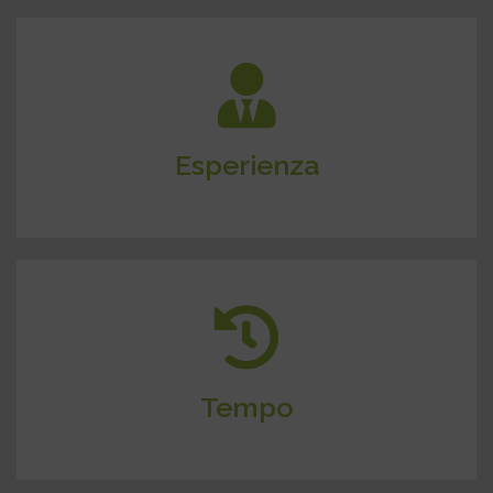
Anni di esperienza nel settore e un team di esperti
qualificati, in grado di fornirti supporto completo
aumentando le possibilità di vendere la tua casa al
Esperienza
miglior prezzo.
Risparmierai tempo prezioso grazie alla gestione
professionale di ogni aspetto della vendita, dalle visite
alla negoziazione con gli acquirenti.
Tempo