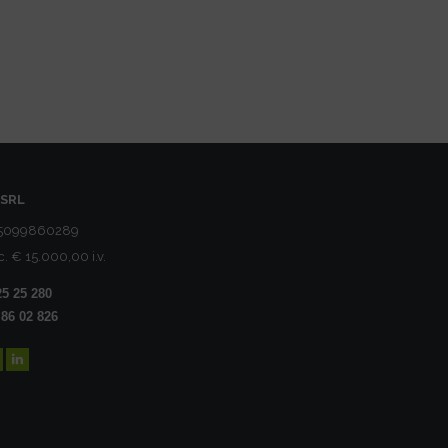
SRL
05099860289
c. € 15.000,00 i.v.
25 25 280
 86 02 826