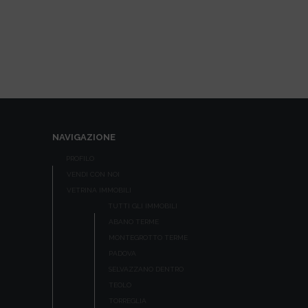
NAVIGAZIONE
PROFILO
VENDI CON NOI
VETRINA IMMOBILI
TUTTI GLI IMMOBILI
ABANO TERME
MONTEGROTTO TERME
PADOVA
SELVAZZANO DENTRO
TEOLO
TORREGLIA