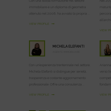
Con una solida formazione nel settore
Nel 200
immobiliare e un diploma di geometra
maturità
ottenuto nel 2008, ha avviato la propria ...
percors
all’arch
VIEW PROFILE
VIEW P
MICHELA ELEFANTI
AGENTE IMMOBILIARE
Con un’esperienza trentennale nel settore,
Arianna
Michela Elefanti si distingue per serietà,
verso l
trasparenza e costante aggiornamento
compete
professionale. Offre una consulenza ...
fondamen
VIEW PROFILE
VIEW P