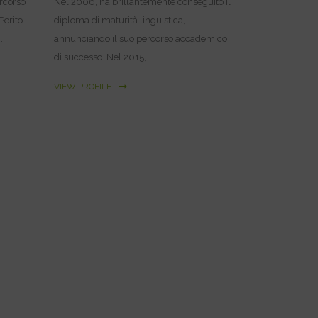
ercorso
Nel 2006, ha brillantemente conseguito il
Perito
diploma di maturità linguistica,
..
annunciando il suo percorso accademico
di successo. Nel 2015, ...
VIEW PROFILE