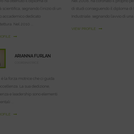
6 ha ottenuto il diploma di
Nel 2008, ha coronato il proprio p
 scientifica, segnando l’inizio di un
di studi conseguendo il diploma di 
o accademico dedicato
Industriale, segnando l’avvio di una .
itettura. Nel 2010 ...
VIEW PROFILE
ROFILE
ARIANNA FURLAN
COORDINATRICE
 è la forza motrice che ci guida
’eccellenza. La sua dedizione,
nza e leadership sono elementi
tali ...
ROFILE