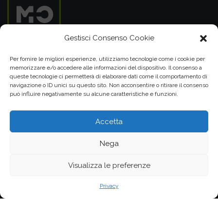
Gestisci Consenso Cookie
Per fornire le migliori esperienze, utilizziamo tecnologie come i cookie per
memorizzare e/o accedere alle informazioni del dispositivo. Il consenso a
queste tecnologie ci permetterà di elaborare dati come il comportamento di
MOHO SRL
navigazione o ID unici su questo sito. Non acconsentire o ritirare il consenso
può influire negativamente su alcune caratteristiche e funzioni.
P.IVA 05099860289
Cap. Soc. € 15.000,00 i.v.
Accetta
348 25 25 280
049 86 02 826
Nega
Visualizza le preferenze
Privacy
Privacy