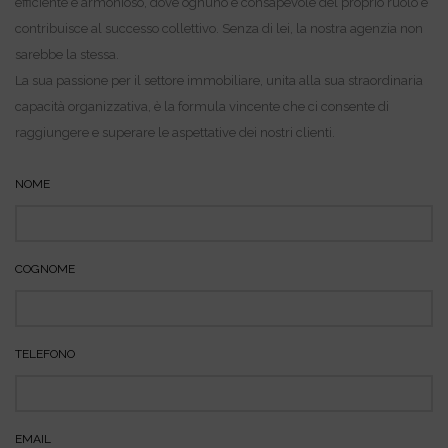
efficiente e armonioso, dove ognuno è consapevole del proprio ruolo e
contribuisce al successo collettivo. Senza di lei, la nostra agenzia non
sarebbe la stessa.
La sua passione per il settore immobiliare, unita alla sua straordinaria
capacità organizzativa, è la formula vincente che ci consente di
raggiungere e superare le aspettative dei nostri clienti.
NOME
COGNOME
TELEFONO
EMAIL