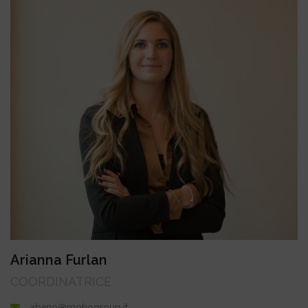
Arianna Furlan
COORDINATRICE
abano@mohogroup.it