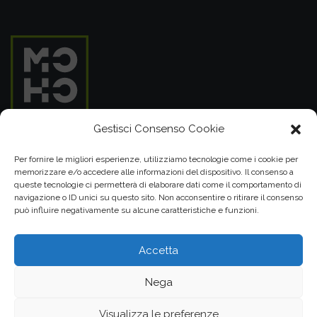
Gestisci Consenso Cookie
MOHO SRL
Per fornire le migliori esperienze, utilizziamo tecnologie come i cookie per
memorizzare e/o accedere alle informazioni del dispositivo. Il consenso a
P.IVA 05099860289
queste tecnologie ci permetterà di elaborare dati come il comportamento di
Cap. Soc. € 15.000,00 i.v.
navigazione o ID unici su questo sito. Non acconsentire o ritirare il consenso
può influire negativamente su alcune caratteristiche e funzioni.
348 25 25 280
049 86 02 826
Accetta
Nega
Visualizza le preferenze