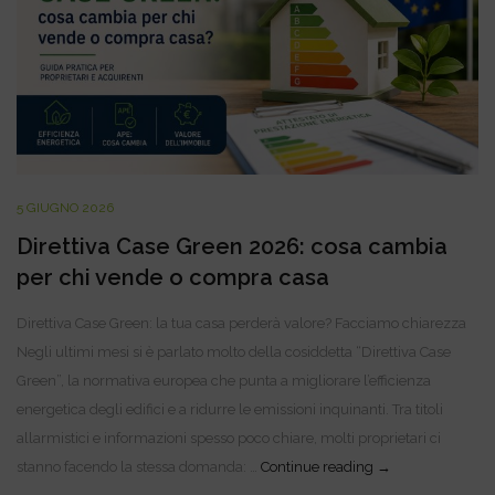
5 GIUGNO 2026
Direttiva Case Green 2026: cosa cambia
per chi vende o compra casa
Direttiva Case Green: la tua casa perderà valore? Facciamo chiarezza
Negli ultimi mesi si è parlato molto della cosiddetta “Direttiva Case
Green”, la normativa europea che punta a migliorare l’efficienza
energetica degli edifici e a ridurre le emissioni inquinanti. Tra titoli
allarmistici e informazioni spesso poco chiare, molti proprietari ci
Direttiva Case Gr
stanno facendo la stessa domanda: …
Continue reading
→