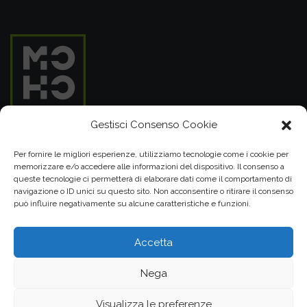
Gestisci Consenso Cookie
MOHO SRL
Per fornire le migliori esperienze, utilizziamo tecnologie come i cookie per
memorizzare e/o accedere alle informazioni del dispositivo. Il consenso a
P.IVA 05099860289
queste tecnologie ci permetterà di elaborare dati come il comportamento di
Cap. Soc. € 15.000,00 i.v.
navigazione o ID unici su questo sito. Non acconsentire o ritirare il consenso
può influire negativamente su alcune caratteristiche e funzioni.
348 25 25 280
049 86 02 826
Accetta
Nega
Visualizza le preferenze